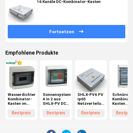
16 Kanäle DC-Kombinator-Kasten
Fortsetzen
Empfohlene Produkte
Wasserdichter
Sonnensystem
SHLX-PV6 PV
Schnüre D
Kombinator-
4 in 2 aus
Ip65
Kombinato
Kasten im
SHLX-PV DC-
Netzverteilungs-
Kasten
Freien 10KA
Kombinator-
Schalter-
SUNTREE 
DC-IP66 mit
Kasten
Kasten
Sonnenkoll
Bestpreis
Bestpreis
Bestpreis
Bestprei
PC
4
Abdeckung