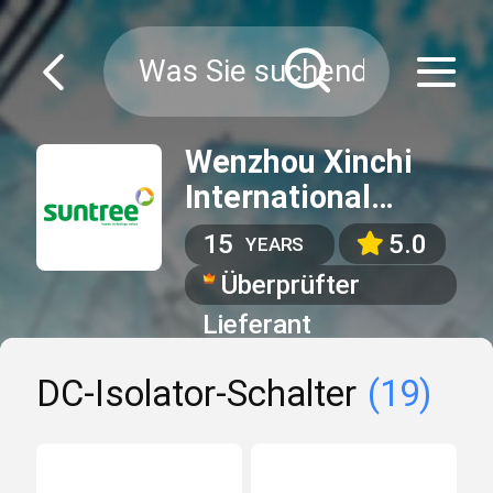
Wenzhou Xinchi
International
Trade Co.,Ltd
15
5.0
YEARS
Überprüfter
Lieferant
DC-Isolator-Schalter
(19)