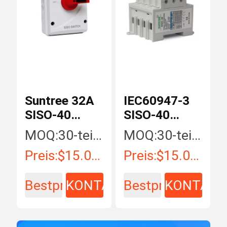
Suntree 32A
IEC60947-3
SISO-40
SISO-40
DC1000V auf
3Phase
MOQ:
30-teilig/Stücke
MOQ:
30-teilig/Stücke
weg Trennern
40Amp DC
Preis:
$15.00 - $35.00 / Piece
Preis:
$15.00 - $35.00/ Piece
Disconnector
Bestpreis
KONTAKT
Bestpreis
KONTAKT