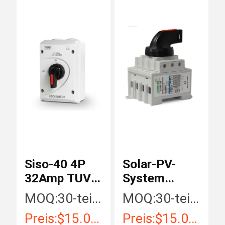
Siso-40 4P
Solar-PV-
32Amp TUV
System
CE
1000V
MOQ:
30-teilig/Stücke
MOQ:
30-teilig/Stücke
Waterproof
32Amp DC-
Preis:
$15.00 - $35.00 / Piece
Preis:
$15.00 - $35.00 / Piece
Disconnect
Isolator-