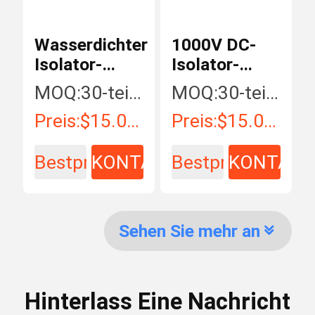
Wasserdichter
1000V DC-
Isolator-
Isolator-
Schalter
Schalter DC-
MOQ:
30-teilig/Stücke
MOQ:
30-teilig/Stücke
Suntree DCs
32A
Preis:
$15.00 - $35.00 / Piece
Preis:
$15.00 - $35.00 / Piece
1000V 25A
wasserdichter
Bestpreis
KONTAKT
Bestpreis
KONTAKT
Sehen Sie mehr an
Hinterlass Eine Nachricht