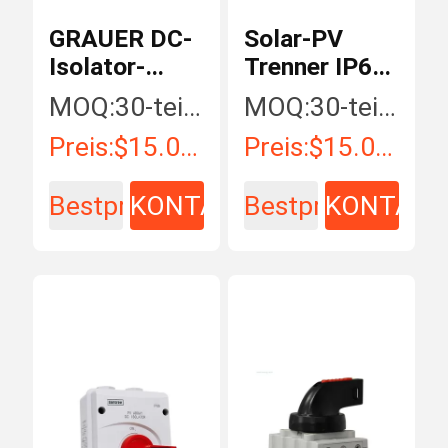
GRAUER DC-
Solar-PV
Isolator-
Trenner IP66
Schalter TUV-
SISO-40
MOQ:
30-teilig/Stücke
MOQ:
30-teilig/Stücke
CER-1000V
DC1000V
Preis:
$15.00 - $35.00 / Piece
Preis:
$15.00 - $35.00/ Piece
32A
20A
Bestpreis
KONTAKT
Bestpreis
KONTAKT