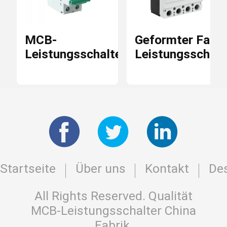
MCB-
Geformter Fall-
Leistungsschalter
Leistungsschalt
Startseite
Über uns
Kontakt
Des
All Rights Reserved. Qualität
MCB-Leistungsschalter
China
Fabrik.