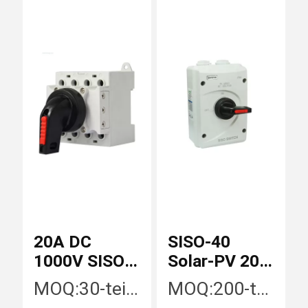
Sonnenkollektor-Schnüre
Gleichstromleistungsschalter
DC-Überspannungsableiter
DC-Isolator-Schalter
20A DC
SISO-40
1000V SISO-
Solar-PV 20A
DC-Sicherungs-Halter
40 Solar PV
Isolator-
MOQ:
30-teilig/Stücke
MOQ:
200-teilig/Stücke
Disconnector
Schalter DCs