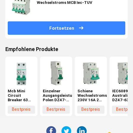
Wechselstroms MCB Iec-TUV
Fortsetzen
Empfohlene Produkte
Mcb Mini
Einzelner
Schiene
IEC60898
Circuit
Ausgangsleistungsschalter
Wechselstroms
Australien
Breaker 63
Polen DZ47-
230V 16A 2
DZ47-63
Ampere
63 32A
Pole 35mm,
Schalter
SCB8T
die Luft-
Wechselst
Bestpreis
Bestpreis
Bestpreis
Bestprei
Schalter
Schalter
MCB
Wechselstroms
anbringt
MCB