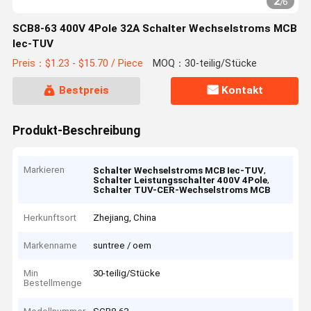
2
/
6
SCB8-63 400V 4Pole 32A Schalter Wechselstroms MCB
Iec-TUV
Preis：$1.23 - $15.70 / Piece
MOQ：30-teilig/Stücke
Bestpreis
Kontakt
Produkt-Beschreibung
Markieren
,
Schalter Wechselstroms MCB Iec-TUV
,
Schalter Leistungsschalter 400V 4Pole
Schalter TUV-CER-Wechselstroms MCB
Herkunftsort
Zhejiang, China
Markenname
suntree / oem
Min
30-teilig/Stücke
Bestellmenge