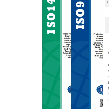
L
1
K
2
3
4
5
6