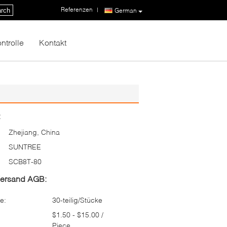
Referenzen
|
rch
German
ntrolle
Kontakt
:
Zhejiang, China
SUNTREE
SCB8T-80
Versand AGB:
e:
30-teilig/Stücke
$1.50 - $15.00 /
Piece