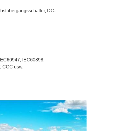
lbstübergangsschalter, DC-
 IEC60947, IEC60898, 
, CCC usw.