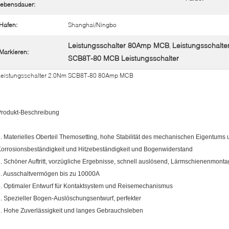
ebensdauer:
Hafen:
Shanghai/Ningbo
Leistungsschalter 80Amp MCB
Leistungsschalt
,
Markieren:
SCB8T-80 MCB Leistungsschalter
Leistungsschalter 2.0Nm SCB8T-80 80Amp MCB
Produkt-Beschreibung
. Materielles Oberteil Themosetting, hohe Stabilität des mechanischen Eigentums
orrosionsbeständigkeit und Hitzebeständigkeit und Bogenwiderstand
. Schöner Auftritt, vorzügliche Ergebnisse, schnell auslösend, Lärmschienenmont
. Ausschaltvermögen bis zu 10000A
. Optimaler Entwurf für Kontaktsystem und Reisemechanismus
. Spezieller Bogen-Auslöschungsentwurf, perfekter
. Hohe Zuverlässigkeit und langes Gebrauchsleben