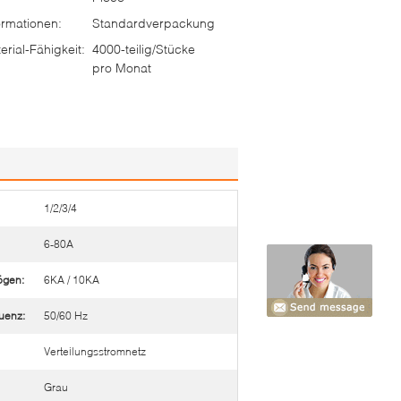
rmationen:
Standardverpackung
rial-Fähigkeit:
4000-teilig/Stücke
pro Monat
1/2/3/4
6-80A
ögen:
6KA / 10KA
uenz:
50/60 Hz
Verteilungsstromnetz
Grau