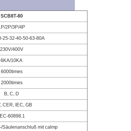
SCB8T-80
1P/2P/3P/4P
0-25-32-40-50-63-80A
230V/400V
6KA/10KA
6000times
2000times
B, C, D
, CER, IEC, GB
IEC-60898.1
/Säulenanschluß mit calmp