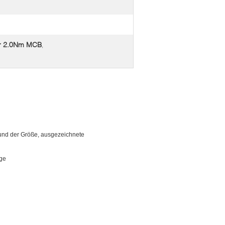
er 2.0Nm MCB
,
 und der Größe, ausgezeichnete
age