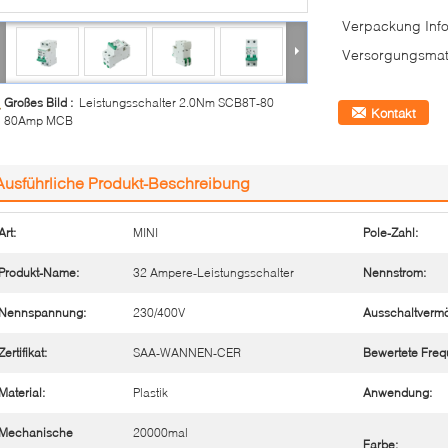
Verpackung Info
Versorgungsmate
Großes Bild :
Leistungsschalter 2.0Nm SCB8T-80
Kontakt
80Amp MCB
Ausführliche Produkt-Beschreibung
Art:
MINI
Pole-Zahl:
Produkt-Name:
32 Ampere-Leistungsschalter
Nennstrom:
Nennspannung:
230/400V
Ausschaltverm
Zertifikat:
SAA-WANNEN-CER
Bewertete Freq
Material:
Plastik
Anwendung:
Mechanische
20000mal
Farbe: