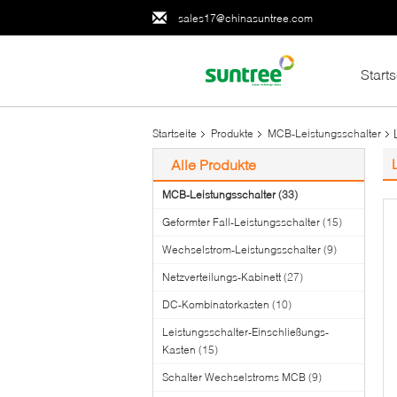
sales17@chinasuntree.com
Starts
Startseite
Produkte
MCB-Leistungsschalter
Alle Produkte
MCB-Leistungsschalter
(33)
Geformter Fall-Leistungsschalter
(15)
Wechselstrom-Leistungsschalter
(9)
Netzverteilungs-Kabinett
(27)
DC-Kombinatorkasten
(10)
Leistungsschalter-Einschließungs-
Kasten
(15)
Schalter Wechselstroms MCB
(9)