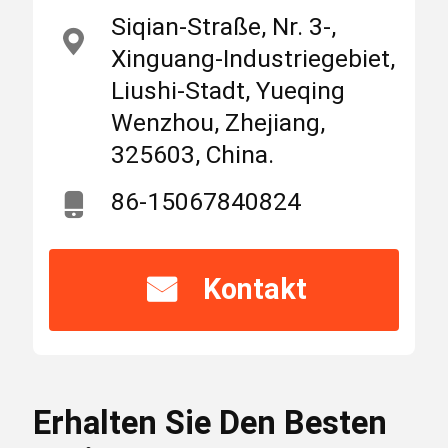
Siqian-Straße, Nr. 3-,
Gerät des
Markieren
Xinguang-Industriegebiet,
Überlastschutzes
25A
Liushi-Stadt, Yueqing
Nach Hause
Produits
Über uns
,
Wenzhou, Zhejiang,
Minileistungsschalter
325603, China.
25A
,
MCB-Leistungsschalter
86-15067840824
SCB8T-80H
Minileistungsschalter
Geformter Fall-Leistungsschalter
Kontakt
Zhejiang, China
Herkunftsort
Wechselstrom-Leistungsschalter
SUNTREE
Markenname
Erhalten Sie Den Besten
Netzverteilungs-Kabinett