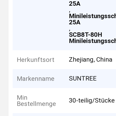
25A
,
Minileistungssc
25A
,
SCB8T-80H
Minileistungssc
Zhejiang, China
Herkunftsort
SUNTREE
Markenname
Min
30-teilig/Stücke
Bestellmenge