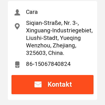
Trennerschalter
Markieren
Cara
Wechselstrom-
4pole
Nach Hause
Produits
Über uns
Siqian-Straße, Nr. 3-,
,
Xinguang-Industriegebiet,
Leistungsschalter
der Isolierung
Liushi-Stadt, Yueqing
4pole
MCB-Leistungsschalter
Wenzhou, Zhejiang,
,
325603, China.
Trennerschalter
Wechselstrom-
Geformter Fall-Leistungsschalter
86-15067840824
SGT8-125
Wechselstrom-Leistungsschalter
Zhejiang, China
Herkunftsort
Kontakt
Netzverteilungs-Kabinett
SUNTREE
Markenname