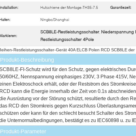
Installation:
Hutschiene der Montage-TH35-7.5
Garantiezeit:
Hafen:
Ningbo/Shanghai
SCB8LE-Restleistungsschalter
Niederspannung
,
Markieren:
Restleistungsschalter 4Pole
Reihen-Restleistungsschalter-Gerät 40A ELCB Polen RCD SCB8LE der
Produkt-Beschreibung
SCB8LE-FI-Schutz wird für den Schutz, gegen elektrisches Durc
50/60HZ, Nennspannung einphasiges 230V, 3 Phase 415V, Nen
einen Elektroschock erhält, oder der Reststrom des Stromkreises
RCD kann die Energie innerhalb der Zeit von 0.1s abschneiden
die Ausrüstung vor der Störung schützt, resultierte durch den Re
das RCD den Stromkreis gegen Kurzschluss Überlastungsameri
schützen oder kann für den schlecht besucht Schalter des Stro
die Unternormalbedingungen, bestätigt es zu IEC60898 u. zu I
Produkt-Parameter