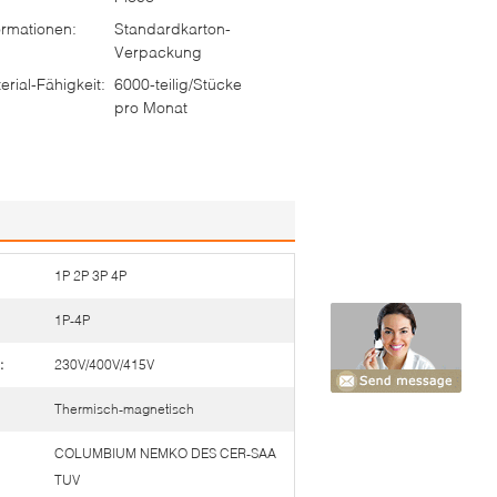
rmationen:
Standardkarton-
Verpackung
rial-Fähigkeit:
6000-teilig/Stücke
pro Monat
1P 2P 3P 4P
1P-4P
:
230V/400V/415V
Thermisch-magnetisch
COLUMBIUM NEMKO DES CER-SAA
TUV