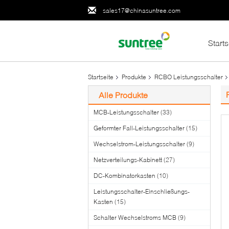
sales17@chinasuntree.com
Starts
Startseite
Produkte
RCBO Leistungsschalter
Alle Produkte
MCB-Leistungsschalter
(33)
Geformter Fall-Leistungsschalter
(15)
Wechselstrom-Leistungsschalter
(9)
Netzverteilungs-Kabinett
(27)
DC-Kombinatorkasten
(10)
Leistungsschalter-Einschließungs-
Kasten
(15)
Schalter Wechselstroms MCB
(9)