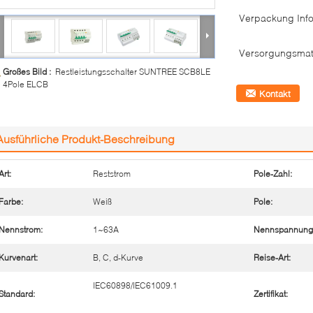
Verpackung Info
Versorgungsmate
Großes Bild :
Restleistungsschalter SUNTREE SCB8LE
4Pole ELCB
Kontakt
Ausführliche Produkt-Beschreibung
Art:
Reststrom
Pole-Zahl:
Farbe:
Weiß
Pole:
Nennstrom:
1~63A
Nennspannung
Kurvenart:
B, C, d-Kurve
Reise-Art:
IEC60898/IEC61009.1
Standard:
Zertifikat: