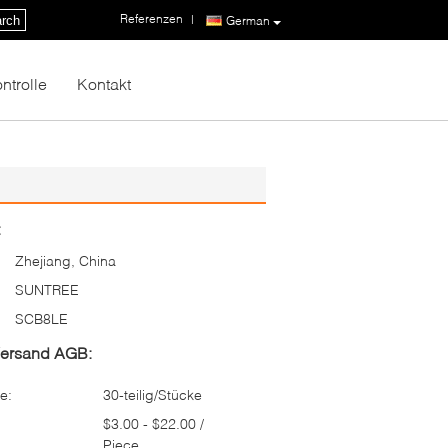
Referenzen
|
rch
German
ntrolle
Kontakt
:
Zhejiang, China
SUNTREE
SCB8LE
Versand AGB:
e:
30-teilig/Stücke
$3.00 - $22.00 /
Piece