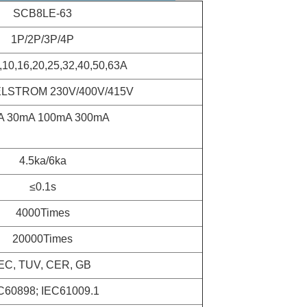
SCB8LE-63
1P/2P/3P/4P
6,10,16,20,25,32,40,50,63A
STROM 230V/400V/415V
A 30mA 100mA 300mA
4.5ka/6ka
≤0.1s
4000Times
20000Times
EC, TUV, CER, GB
C60898; IEC61009.1