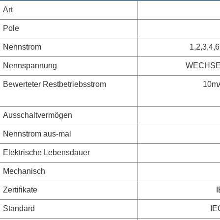
Art
Pole
Nennstrom
1,2,3,4,
Nennspannung
WECHSEL
Bewerteter Restbetriebsstrom
10m
Ausschaltvermögen
Nennstrom aus-mal
Elektrische Lebensdauer
Mechanisch
Zertifikate
I
Standard
IE