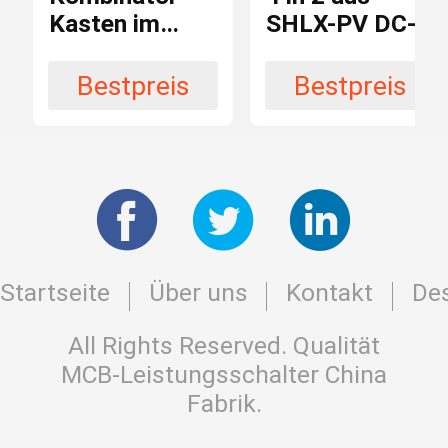
Kasten im
SHLX-PV DC-
Competitive prices
Preis
Freien 10KA
Kombinator-
DC-IP66 mit
Kasten
Bestpreis
Bestpreis
18-
Qualitätssicherung
PC Abdeckung
monatig
Mechanische
10years
Lebensdauer
Innere Wand
Installation
Startseite
Über uns
Kontakt
Des
All Rights Reserved. Qualität
Einschließung
MCB-Leistungsschalter
China
ABS
materia
Fabrik.