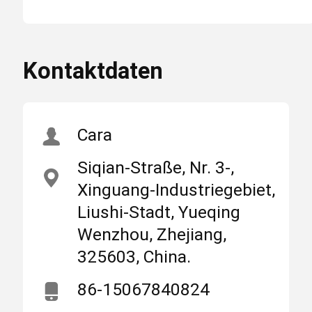
mehr
Elektrischer
Markieren
Kombinator-
an
Kasten DCs IP65
Nach Hause
Produits
Über uns
Kontaktdaten
,
wasserdichte
Plastikkästen
2Input 1Output
MCB-Leistungsschalter
Cara
,
elektrischer
Siqian-Straße, Nr. 3-,
Kombinator-
Geformter Fall-Leistungsschalter
Xinguang-Industriegebiet,
Kasten 2Input
1Output
Liushi-Stadt, Yueqing
Wenzhou, Zhejiang,
Wechselstrom-Leistungsschalter
325603, China.
Zhejiang, China
Herkunftsort
86-15067840824
Netzverteilungs-Kabinett