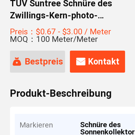
TUV Suntree Schnüre des
Zwillings-Kern-photo-
voltaische Sonnenkollektor-
Preis：$0.67 - $3.00 / Meter
4mm2
MOQ：100 Meter/Meter
Bestpreis
Kontakt
Produkt-Beschreibung
Schnüre des
Markieren
Sonnenkollektor