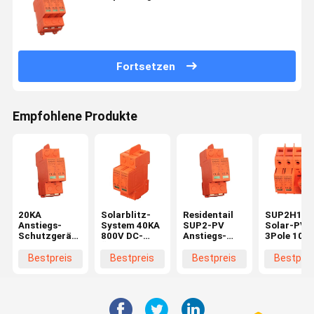
Fortsetzen
Empfohlene Produkte
20KA
Solarblitz-
Residentail
SUP2H1-P
Anstiegs-
System 40KA
SUP2-PV
Solar-PV
Schutzgerät
800V DC-
Anstiegs-
3Pole 100
DCs SPD
Überspannungsableiter
Unterdrückungs-
DC-
800V
Gerät DCs
Überspann
Bestpreis
Bestpreis
Bestpreis
Bestprei
SPD