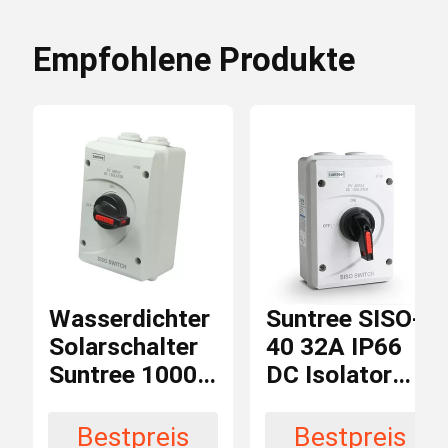
32A
Current
Empfohlene Produkte
Sonnenkollektor-Schnüre
Max.
1000V
Voltage
Gleichstromleistungsschalter
Trennschalter
Art
DC-Überspannungsableiter
10-32A
Nennstrom
DC-Isolator-Schalter
Wasserdichter
Suntree SISO-
1000V
Nennspannung
Solarschalter
40 32A IP66
Suntree 1000V
DC Isolator
DC-Sicherungs-Halter
IP66 32A
Switch
Grau
Farbe
Bestpreis
Bestpreis