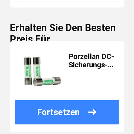
SRD-30
Modellnummer
DC-Kombinatorkasten
30-
Min
Erhalten Sie Den Besten
teilig/Stücke
Bestellmenge
Preis Für
Leistungsschalter-Einschließungs-Kasten
$1.50 - $5.00 / Piece
Preis
Porzellan DC-
Schalter Wechselstroms MCB
Sicherungs-
Halter der
Verpackung
Standardverpacku
Informationen
Niederspannungs-
WECHSELSTROM MCCB
33ka SRD-30
10000-
Versorgungsmaterial-
Wechselstrom-Überspannungsableiter
teilig/Stüc
Fähigkeit
Fortsetzen
pro Monat
RCBO Leistungsschalter