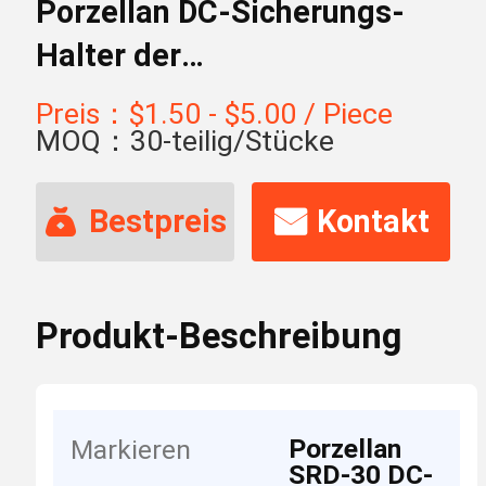
Porzellan DC-Sicherungs-
Halter der
Niederspannungs-33ka SRD-
Preis：$1.50 - $5.00 / Piece
30
MOQ：30-teilig/Stücke
Bestpreis
Kontakt
Produkt-Beschreibung
Porzellan
Markieren
SRD-30 DC-