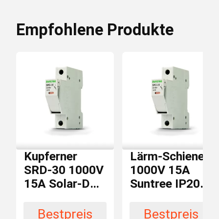
Niederspannung
Verwendung
Empfohlene Produkte
Sonnenkollektor-Schnüre
33ka
Ausschaltvermögen
Gleichstromleistungsschalter
Iec
Sicherheitsnormen
DC-Überspannungsableiter
Sicherung
Art
DC-Isolator-Schalter
1-30A
Nennstrom
Kupferner
Lärm-Schiene
SRD-30 1000V
1000V 15A
15A Solar-DC-
Suntree IP20
1000V
Nennspannung
DC-Sicherungs-Halter
Sicherungs-
DC-
Kasten
Sicherungs-
Bestpreis
Bestpreis