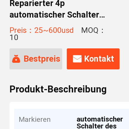
Reparierter 4p
automatischer Schalter
Druckluftanlassers 400A
Preis：25~600usd
MOQ：
Übergangs
10
Bestpreis
Kontakt
Produkt-Beschreibung
automatischer
Markieren
Schalter des