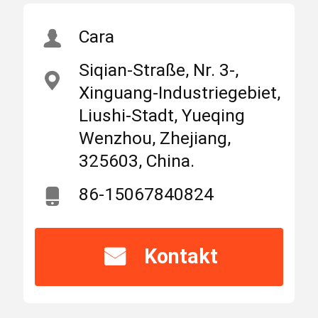
automatischer
Markieren
Cara
Schalter des
Übergangs400a
Nach Hause
Produits
Über uns
Siqian-Straße, Nr. 3-,
,
Xinguang-Industriegebiet,
automatischer
Schalter
Liushi-Stadt, Yueqing
Druckluftanlassers
MCB-Leistungsschalter
Wenzhou, Zhejiang,
4p Übergangs
325603, China.
,
Schalter des
Geformter Fall-Leistungsschalter
86-15067840824
Datenumschaltsignal-
4p
Wechselstrom-Leistungsschalter
Kontakt
Zhejiang, China
Herkunftsort
Netzverteilungs-Kabinett