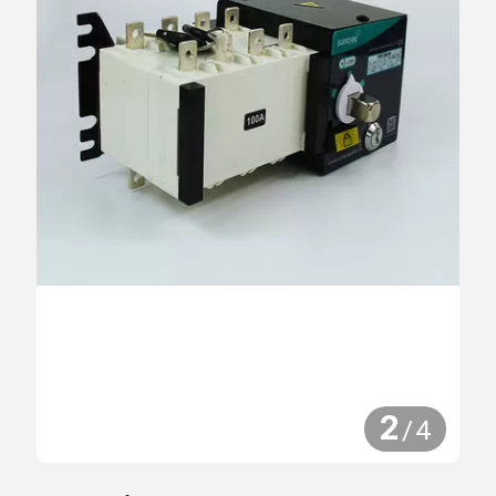
2
/
4