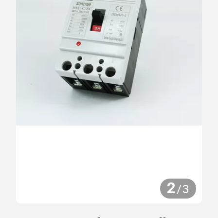
2
/
3