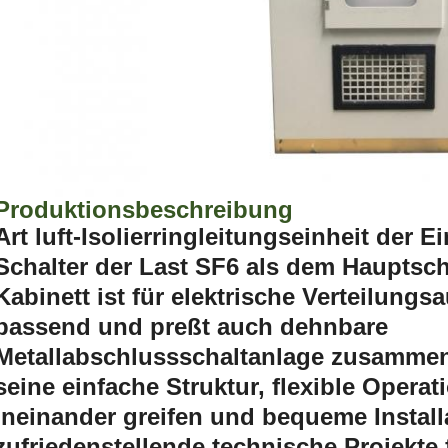
Produktionsbeschreibung
Art luft-Isolierringleitungseinheit der 
Schalter der Last SF6 als dem Hauptscha
Kabinett ist für elektrische Verteilung
passend und preßt auch dehnbare
Metallabschlussschaltanlage zusammen
seine einfache Struktur, flexible Operat
Ineinander greifen und bequeme Installa
zufriedenstellende technische Projekte