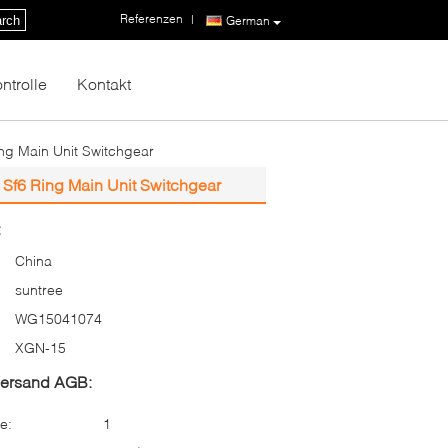
Referenzen
|
rch
German
ntrolle
Kontakt
ng Main Unit Switchgear
 Sf6 Ring Main Unit Switchgear
:
China
suntree
WG15041074
XGN-15
Versand AGB:
e:
1