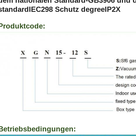
dem nationalen Standard-GB3906 und d
standardIEC298 Schutz degreeIP2X
Produktcode:
Betriebsbedingungen: