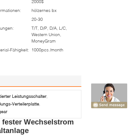
2000$
rmationen:
hölzernes bx
20-30
ungen:
T/T, D/P, D/A, L/C,
Western Union,
MoneyGram
rial-Fähigkeit:
1000pcs /month
erter Leistungsschalter
,
ungs-Verteilerplatte
,
gear
r fester Wechselstrom
ltanlage