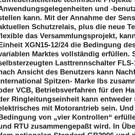
Anwendungsgelegenheiten und -benutz
stellen kann. Mit der Annahme der Sen
aktuellen Schutzrelais, plus die neue 
flexible das Versammlungsprojekt, kan
Einheit XGN15-12/24 die Bedingung de
variablen Marktes vollständig erfüllen.
selbsterzeugten Lasttrennschalter FLS
nach Ansicht des Benutzers kann Nachf
international Spitzen- Marke lbs zusa
oder VCB, Betriebsverfahren für den Ha
der Ringleitungseinheit kann entweder
elektrisches mit Motorantrieb sein. Und
Bedingung von „vier Kontrollen“ erfüll
und RTU zusammengepaßt wird. In Übe