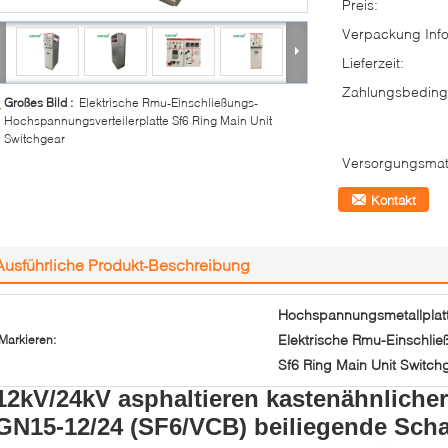
Preis:
Verpackung Info
Lieferzeit:
Zahlungsbeding
Großes Bild :
Elektrische Rmu-Einschließungs-
Hochspannungsverteilerplatte Sf6 Ring Main Unit
Switchgear
Versorgungsmate
Kontakt
Ausführliche Produkt-Beschreibung
Hochspannungsmetallplatti
Elektrische Rmu-Einschließ
Markieren:
Sf6 Ring Main Unit Switch
12kV/24kV asphaltieren kastenähnliche
GN15-12/24 (SF6/VCB) beiliegende Scha