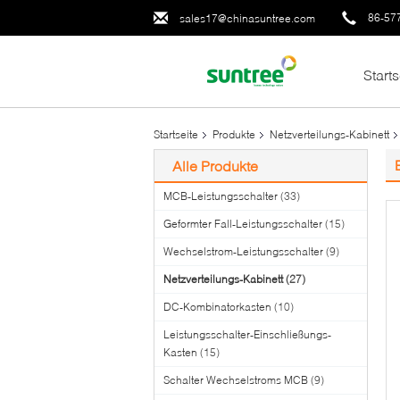
86-57
sales17@chinasuntree.com
Starts
Startseite
Produkte
Netzverteilungs-Kabinett
Alle Produkte
MCB-Leistungsschalter
(33)
Geformter Fall-Leistungsschalter
(15)
Wechselstrom-Leistungsschalter
(9)
Netzverteilungs-Kabinett
(27)
DC-Kombinatorkasten
(10)
Leistungsschalter-Einschließungs-
Kasten
(15)
Schalter Wechselstroms MCB
(9)