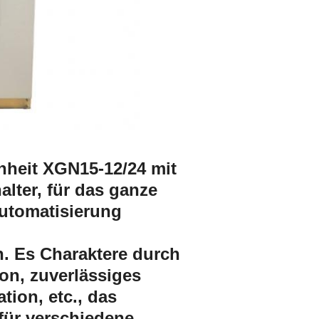
Einheit XGN15-12/24 mit
lter, für das ganze
sautomatisierung
. Es Charaktere durch
ion, zuverlässiges
tion, etc., das
 für verschiedene