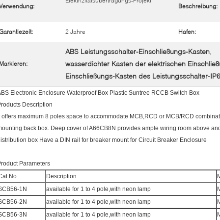
Elektrizitätsübertragungs-Projekt
Verwendung:
Beschreibung:
Garantiezeit:
2 Jahre
Hafen:
ABS Leistungsschalter-Einschließungs-Kasten
,
wasserdichter Kasten der elektrischen Einschlie
Markieren:
Einschließungs-Kasten des Leistungsschalter-IP
BS Electronic Enclosure Waterproof Box Plastic Suntree RCCB Switch Box
roducts Description
t offers maximum 8 poles space to accommodate MCB,RCD or MCB/RCD combination.
ounting back box. Deep cover of A66CB8N provides ample wiring room above and bel
istribution box Have a DIN rail for breaker mount for Circuit Breaker Enclosure
roduct Parameters
Cat No.
Description
SCB56-1N
available for 1 to 4 pole,with neon lamp
SCB56-2N
available for 1 to 4 pole,with neon lamp
SCB56-3N
available for 1 to 4 pole,with neon lamp