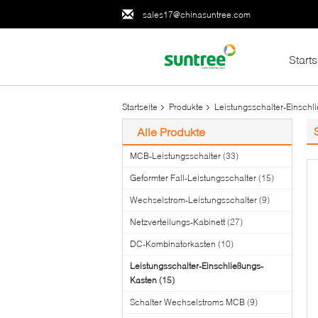
sales17@chinasuntree.com
Starts
Startseite
Produkte
Leistungsschalter-Einschl
Alle Produkte
MCB-Leistungsschalter
(33)
Geformter Fall-Leistungsschalter
(15)
Wechselstrom-Leistungsschalter
(9)
Netzverteilungs-Kabinett
(27)
DC-Kombinatorkasten
(10)
Leistungsschalter-Einschließungs-
Kasten
(15)
Schalter Wechselstroms MCB
(9)