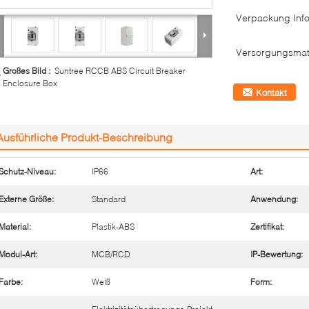
Verpackung Info
Versorgungsmate
Großes Bild :
Suntree RCCB ABS Circuit Breaker
Enclosure Box
Kontakt
Ausführliche Produkt-Beschreibung
Schutz-Niveau:
IP66
Art:
Externe Größe:
Standard
Anwendung:
Material:
Plastik-ABS
Zertifikat:
Modul-Art:
MCB/RCD
IP-Bewertung:
Farbe:
Weiß
Form: