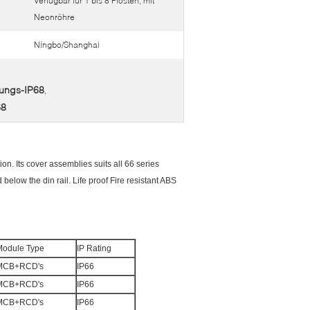
Verfügbar für 1 bis 8 Pfosten, mit
Neonröhre
Ningbo/Shanghai
ßungs-IP68
,
68
 Its cover assemblies suits all 66 series
ow the din rail. Life proof Fire resistant ABS
Module Type
IP Rating
MCB+RCD's
IP66
MCB+RCD's
IP66
MCB+RCD's
IP66