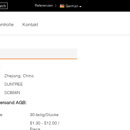
Referenzen
|
rch
German
ntrolle
Kontakt
:
Zhejiang, China
SUNTREE
SCB56N
Versand AGB:
e:
30-teilig/Stücke
$1.30 - $12.00 /
Piece