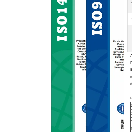
A
P
I
m
d
P