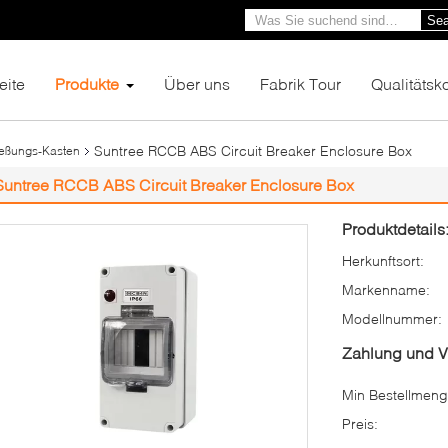
Sea
eite
Produkte
Über uns
Fabrik Tour
Qualitätsko
Suntree RCCB ABS Circuit Breaker Enclosure Box
ießungs-Kasten
Suntree RCCB ABS Circuit Breaker Enclosure Box
Produktdetails
Herkunftsort:
Markenname:
Modellnummer:
Zahlung und 
Min Bestellmeng
Preis: