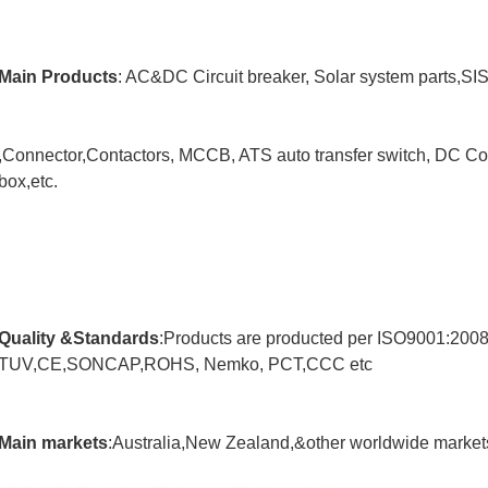
Main Products
: AC&DC Circuit breaker, Solar system parts,SI
,Connector,Contactors, MCCB, ATS auto transfer switch, DC Com
box,etc.
Quality &Standards
:Products are producted per ISO9001:200
TUV,CE,SONCAP,ROHS, Nemko, PCT,CCC etc
Main markets
:Australia,New Zealand,&other worldwide market