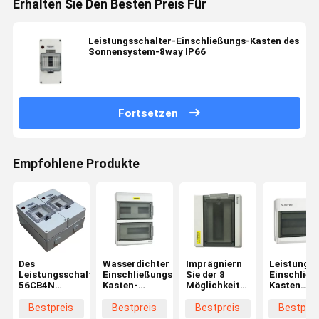
Erhalten Sie Den Besten Preis Für
Leistungsschalter-Einschließungs-Kasten des
Sonnensystem-8way IP66
Fortsetzen
Empfohlene Produkte
Des
Wasserdichter
Imprägniern
Leistungss
Leistungsschalter-
Einschließungs-
Sie der 8
Einschließ
56CB4N
Kasten-
Möglichkeits-
Kasten
wetterfester
Netzverteilungs-
Leistungsschalter-
SUNTREE
Verteilerkasten
Kasten
Einschließungs-
4Ways
Bestpreis
Bestpreis
Bestpreis
Bestprei
Einschließungs-
IEC60529 des
Kasten im