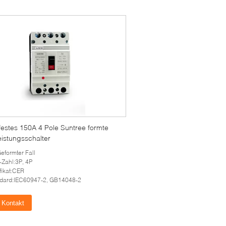
festes 150A 4 Pole Suntree formte
eistungsschalter
Geformter Fall
-Zahl:3P, 4P
ifikat:CER
dard:IEC60947-2, GB14048-2
Kontakt