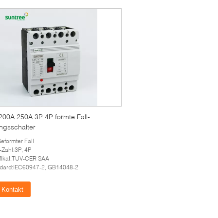
200A 250A 3P 4P formte Fall-
ngsschalter
Geformter Fall
-Zahl:3P, 4P
ifikat:TUV-CER SAA
dard:IEC60947-2, GB14048-2
Kontakt