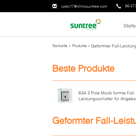
86-57
sales17@chinasuntree.com
Starts
Geformter Fall-Leistun
Startseite
Produkte
Beste Produkte
63A 3 Pole Mccb formte Fall-
Leistungsschalter für Angebo
Geformter Fall-Leist