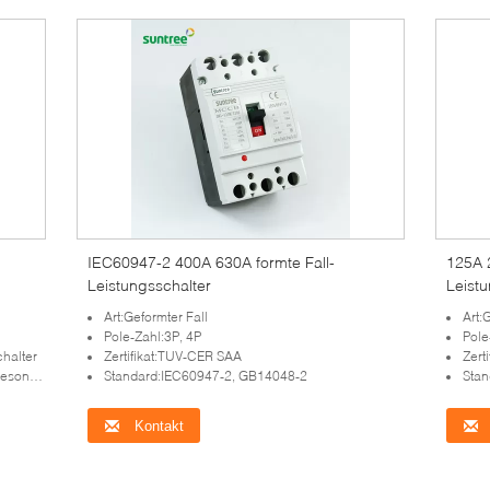
IEC60947-2 400A 630A formte Fall-
125A 
Leistungsschalter
Leistu
Art:Geformter Fall
Art:
Pole-Zahl:3P, 4P
Pole
chalter
Zertifikat:TUV-CER SAA
Zert
fertigt
Standard:IEC60947-2, GB14048-2
Stan
Kontakt