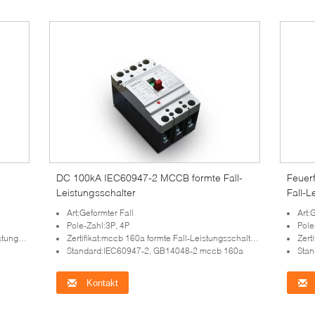
DC 100kA IEC60947-2 MCCB formte Fall-
Feuer
Leistungsschalter
Fall-L
Art:Geformter Fall
Art:
Pole-Zahl:3P, 4P
Pole
halter
Zertifikat:mccb 160a formte Fall-Leistungsschalter mit CER
Zert
Standard:IEC60947-2, GB14048-2 mccb 160a
Stan
Kontakt