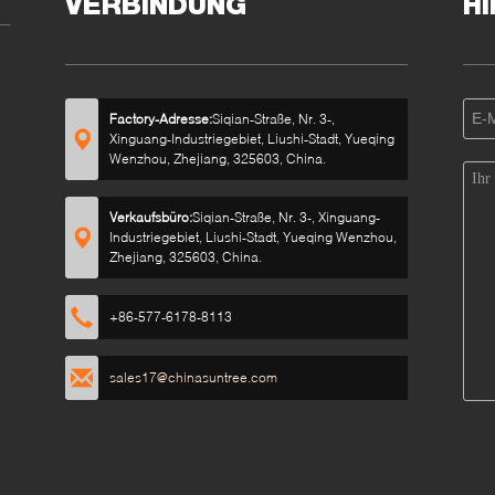
VERBINDUNG
H
Factory-Adresse:
Siqian-Straße, Nr. 3-,
Xinguang-Industriegebiet, Liushi-Stadt, Yueqing
Wenzhou, Zhejiang, 325603, China.
Verkaufsbüro:
Siqian-Straße, Nr. 3-, Xinguang-
Industriegebiet, Liushi-Stadt, Yueqing Wenzhou,
Zhejiang, 325603, China.
+86-577-6178-8113
sales17@chinasuntree.com