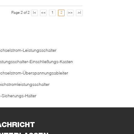
Page 2 of 2
|<
<<
1
2
>>
>|
chselstrom-Leistungsschalter
istungsschalter-Einschließungs-Kasten
chselstrom-Überspannungsableiter
eichstromleistungsschalter
-Sicherungs-Halter
ACHRICHT