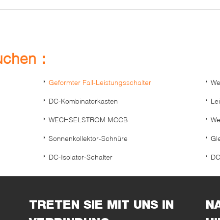
suchen：
Geformter Fall-Leistungsschalter
We
DC-Kombinatorkasten
Le
WECHSELSTROM MCCB
We
Sonnenkollektor-Schnüre
Gl
DC-Isolator-Schalter
DC
TRETEN SIE MIT UNS IN
N