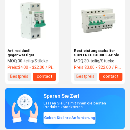
Art residuell
Restleistungsschalter
gegenwärtiger
SUNTREE SCB8LE 4Pole
Leistungsschalter B
ELCB
MOQ:
30-teilig/Stücke
MOQ:
30-teilig/Stücke
4Pole 63A 30ma
Preis:
$4.00 - $22.00 / Piece
Preis:
$3.00 - $22.00 / Piece
Bestpreis
contact
Bestpreis
contact
Sparen Sie Zeit
Lassen Sie uns mit Ihnen die besten
Produkte kontaktieren.
Geben Sie Ihre Anforderung