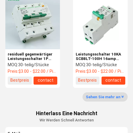
Wechselstrom-Überspannungsableiter
RCBO Leistungsschalter
Sonnenkollektor-Schnüre
Gleichstromleistungsschalter
residuell gegenwärtiger
Leistungsschalter 10KA
Leistungsschalter 1P
SCB8LT-100H 16amp
DC-Überspannungsableiter
SCB8LE 30mA mit
RCBO
MOQ:
30-teilig/Stücke
MOQ:
30-teilig/Stücke
Überstrom-Schutz
Preis:
$3.00 - $22.00 / Piece
Preis:
$3.00 - $22.00 / Piece
DC-Isolator-Schalter
Bestpreis
contact
Bestpreis
contact
DC-Sicherungs-Halter
Sehen Sie mehr an
Hinterlass Eine Nachricht
Wir Werden Schnell Antworten