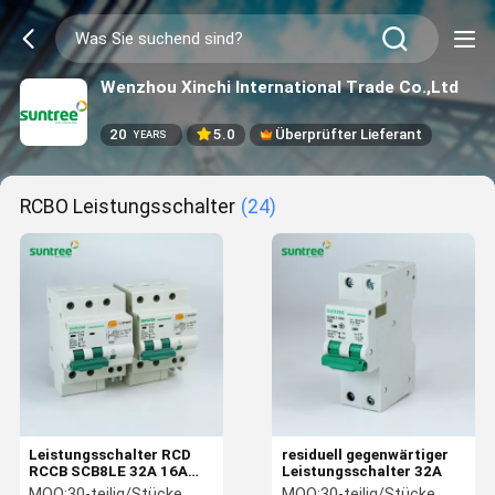
Wenzhou Xinchi International Trade Co.,Ltd
20
5.0
Überprüfter Lieferant
YEARS
RCBO Leistungsschalter
(24)
Leistungsschalter RCD
residuell gegenwärtiger
RCCB SCB8LE 32A 16A
Leistungsschalter 32A
30mA 6kA RCBO
MOQ:
30-teilig/Stücke
MOQ:
30-teilig/Stücke