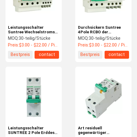
Leistungsschalter
Durchsickern Suntree
Suntree Wechselstroms
4Pole RCBO der
4P 63A 30ma RCBO
Erde16amp
MOQ:
30-teilig/Stücke
MOQ:
30-teilig/Stücke
Leistungsschalter
Preis:
$3.00 - $22.00 / Piece
Preis:
$3.00 - $22.00 / Piece
Bestpreis
contact
Bestpreis
contact
Haus
Produkte
Über Uns
Fabrik-
Ausflug
Leistungsschalter
Art residuell
SUNTREE 2 Pole Erddes
gegenwärtiger