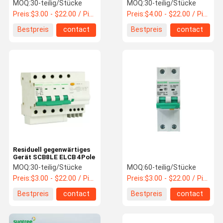
durchsickern-RCBO
Leistungsschalter B
MOQ:
30-teilig/Stücke
MOQ:
30-teilig/Stücke
30ma 63a 4Pole
Preis:
$3.00 - $22.00 / Piece
Preis:
$4.00 - $22.00 / Piece
Bestpreis
contact
Bestpreis
contact
Qualitätskon
Trolle
MCB-Leistungsschalter
Geformter Fall-Leistungsschalter
Wechselstrom-Leistungsschalter
Netzverteilungs-Kabinett
Residuell gegenwärtiges
DC-Kombinatorkasten
Gerät SCB8LE ELCB 4Pole
MOQ:
30-teilig/Stücke
MOQ:
60-teilig/Stücke
Leistungsschalter-Einschließungs-Kasten
Preis:
$3.00 - $22.00 / Piece
Preis:
$3.00 - $22.00 / Piece
Bestpreis
contact
Bestpreis
contact
Schalter Wechselstroms MCB
WECHSELSTROM MCCB