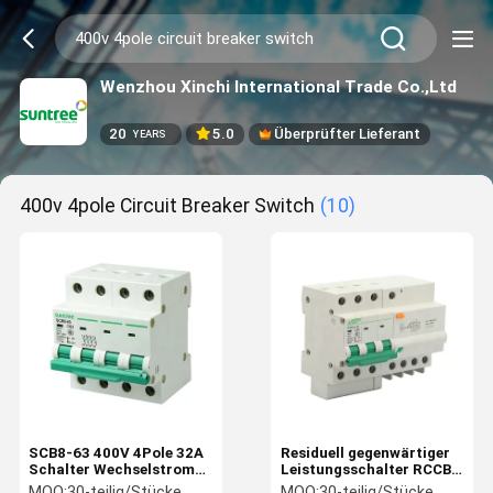
Wenzhou Xinchi International Trade Co.,Ltd
20
5.0
Überprüfter Lieferant
YEARS
400v 4pole Circuit Breaker Switch
(10)
SCB8-63 400V 4Pole 32A
Residuell gegenwärtiger
Schalter Wechselstroms
Leistungsschalter RCCB
MCB Iec-TUV
ELCB SCB8LE
MOQ:
30-teilig/Stücke
MOQ:
30-teilig/Stücke