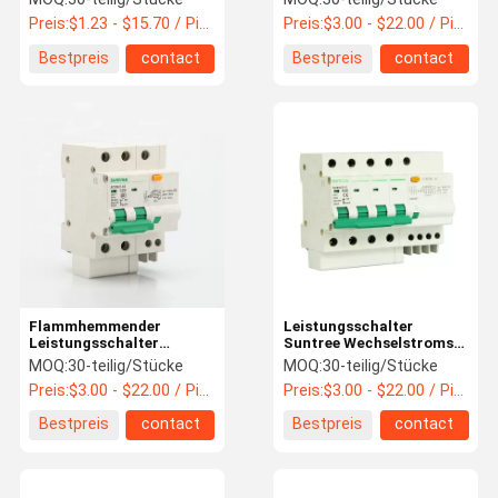
Preis:
$1.23 - $15.70 / Piece
Preis:
$3.00 - $22.00 / Piece
Bestpreis
contact
Bestpreis
contact
Flammhemmender
Leistungsschalter
Leistungsschalter
Suntree Wechselstroms
IEC60898 RCD SCB8LE
4P 63A 30ma RCBO
MOQ:
30-teilig/Stücke
MOQ:
30-teilig/Stücke
RCBO
Preis:
$3.00 - $22.00 / Piece
Preis:
$3.00 - $22.00 / Piece
Bestpreis
contact
Bestpreis
contact