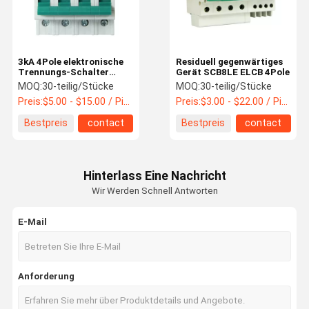
3kA 4Pole elektronische
Residuell gegenwärtiges
Trennungs-Schalter
Gerät SCB8LE ELCB 4Pole
Wechselstroms SGT8-
MOQ:
30-teilig/Stücke
MOQ:
30-teilig/Stücke
125
Preis:
$5.00 - $15.00 / Piece
Preis:
$3.00 - $22.00 / Piece
Bestpreis
contact
Bestpreis
contact
Hinterlass Eine Nachricht
Wir Werden Schnell Antworten
E-Mail
Haus
Produkte
Über Uns
Fabrik-
Anforderung
Ausflug