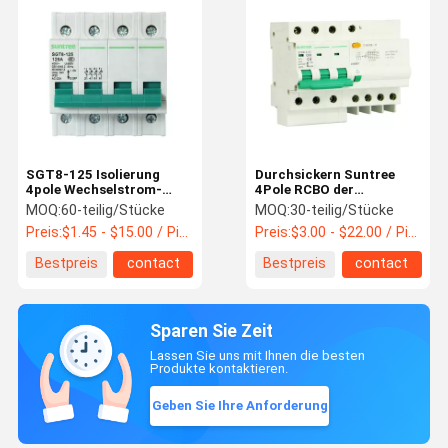
SGT8-125 Isolierung
Durchsickern Suntree
4pole Wechselstrom-
4Pole RCBO der
Trenner-Schalter
Erde16amp
MOQ:
60-teilig/Stücke
MOQ:
30-teilig/Stücke
Leistungsschalter
Preis:
$1.45 - $15.00 / Piece
Preis:
$3.00 - $22.00 / Piece
Bestpreis
contact
Bestpreis
contact
Sparen Sie Zeit
Lassen Sie uns mit Ihnen die besten
Produkte kontaktieren.
Geben Sie Ihre Anforderung