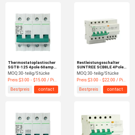
Thermostatoplastischer
Restleistungsschalter
SGT8-125 4pole 60amp
SUNTREE SCB8LE 4Pole
Isolierungs-Schalter
ELCB
MOQ:
30-teilig/Stücke
MOQ:
30-teilig/Stücke
Preis:
$3.00 - $15.00 / Piece
Preis:
$3.00 - $22.00 / Piece
Bestpreis
contact
Bestpreis
contact