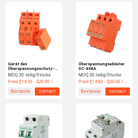
Gerät des
Überspannungsableiter
Überspannungsschutz-
DC-40KA
40KA
MOQ:
30-teilig/Stücke
MOQ:
30-teilig/Stücke
Preis:
$14.50 - $20.00 / Piece
Preis:
$14.50 - $20.00 / Piece
Bestpreis
contact
Bestpreis
contact