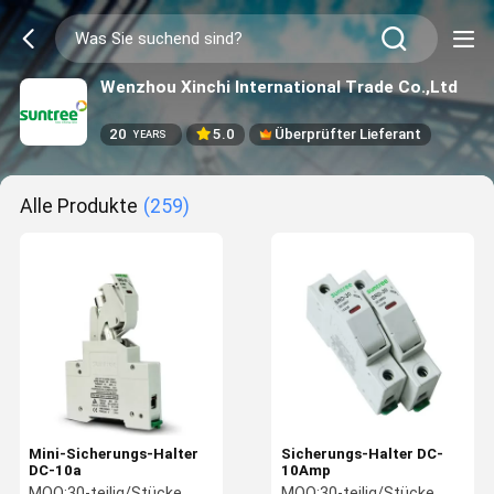
Wenzhou Xinchi International Trade Co.,Ltd
20
5.0
Überprüfter Lieferant
YEARS
Alle Produkte
(259)
Mini-Sicherungs-Halter
Sicherungs-Halter DC-
DC-10a
10Amp
MOQ:
30-teilig/Stücke
MOQ:
30-teilig/Stücke