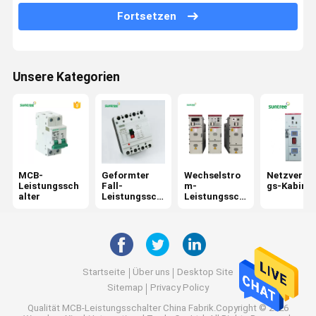
Fortsetzen
Wechselstrom-Überspannungsableiter
RCBO Leistungsschalter
Unsere Kategorien
Sonnenkollektor-Schnüre
Gleichstromleistungsschalter
DC-Überspannungsableiter
DC-Isolator-Schalter
MCB-
Geformter
Wechselstro
Netzvertei
Leistungssch
Fall-
m-
gs-Kabinet
alter
Leistungssch
Leistungssch
DC-Sicherungs-Halter
alter
alter
Startseite
Über uns
Desktop Site
Sitemap
Privacy Policy
Qualität
MCB-Leistungsschalter
China Fabrik.Copyright © 2026