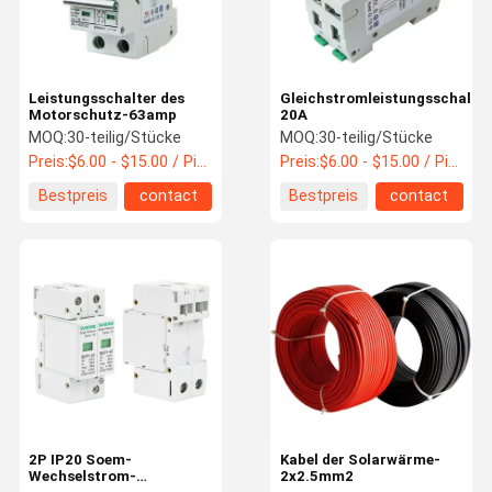
Leistungsschalter des
Gleichstromleistungsschalter
Motorschutz-63amp
20A
MOQ:
30-teilig/Stücke
MOQ:
30-teilig/Stücke
Preis:
$6.00 - $15.00 / Piece
Preis:
$6.00 - $15.00 / Piece
Bestpreis
contact
Bestpreis
contact
Haus
Produkte
Über Uns
Fabrik-
Ausflug
2P IP20 Soem-
Kabel der Solarwärme-
Wechselstrom-
2x2.5mm2