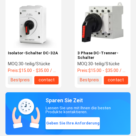
Isolator-Schalter DC-32A
3 Phase DC-Trenner-
Schalter
MOQ:
30-teilig/Stücke
MOQ:
30-teilig/Stücke
Preis:
$15.00 - $35.00 / Piece
Preis:
$15.00 - $35.00 / Piece
Bestpreis
contact
Bestpreis
contact
Sparen Sie Zeit
Lassen Sie uns mit Ihnen die besten
Produkte kontaktieren.
Geben Sie Ihre Anforderung