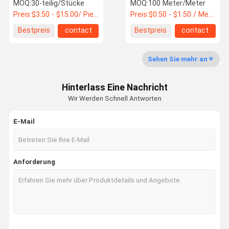
Überspannungsableiter-
MOQ:
30-teilig/Stücke
MOQ:
100 Meter/Meter
Gerät für SPD-Schutz
Preis:
$3.50 - $15.00/ Piece
Preis:
$0.50 - $1.50 / Meter
Bestpreis
contact
Bestpreis
contact
Qualitätskon
Trolle
Sehen Sie mehr an
MCB-Leistungsschalter
Hinterlass Eine Nachricht
Geformter Fall-Leistungsschalter
Wir Werden Schnell Antworten
Wechselstrom-Leistungsschalter
E-Mail
Netzverteilungs-Kabinett
DC-Kombinatorkasten
Anforderung
Leistungsschalter-Einschließungs-Kasten
Schalter Wechselstroms MCB
WECHSELSTROM MCCB