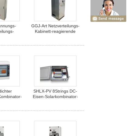
annungs-
GGJ-Art Netzverteilungs-
eilungs-
Kabinett-reagierende
tungs-
Schaltanlagen-
nlagen-
Niederspannung
halttafel-
nett
ichter
SHLX-PV 8Strings DC-
 Kombinator-
Eisen-Solarkombinator-
ten 2Input
Kasten
put