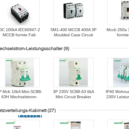
DC 100kA IEC60947-2
SM1-400 MCCB 400A 3P
Mccb 250a 
MCCB formte Fall-
Moulded Case Circuit
formte
Leistungsschalter
Breaker
Leistungs
chselstrom-Leistungsschalter
(9)
P Mcb 10kA Mini-SCB8-
3P 230V SCB8-63 6kA
IP40 Wohnu
63H Wechselstrom-
Mini Circuit Breaker
230V Leistu
Leistungsschalter mit
Wechselst
Strom 63A
tzverteilungs-Kabinett
(27)