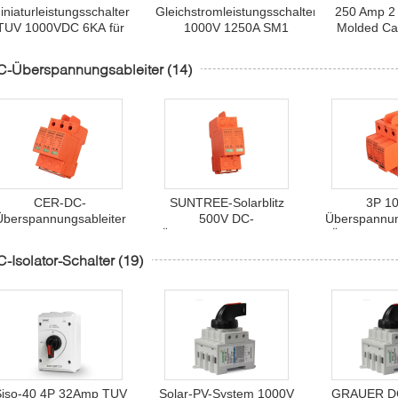
iniaturleistungsschalter
Gleichstromleistungsschalter
250 Amp 2
TUV 1000VDC 6KA für
1000V 1250A SM1
Molded Cas
Sonnensystem
Brea
C-Überspannungsableiter
(14)
CER-DC-
SUNTREE-Solarblitz
3P 1
Überspannungsableiter
500V DC-
Überspannun
Cs 1000V 3P 20ka SPD
Überspannungsableiter
Überspannu
Solar-PV TUV
DCs SPD 
-Isolator-Schalter
(19)
Siso-40 4P 32Amp TUV
Solar-PV-System 1000V
GRAUER DC-