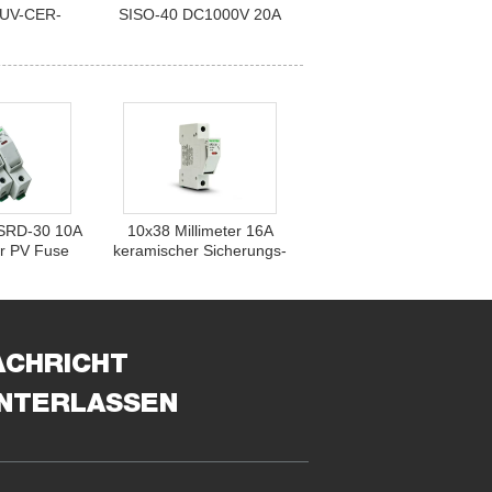
TUV-CER-
SISO-40 DC1000V 20A
 32A
 SRD-30 10A
10x38 Millimeter 16A
r PV Fuse
keramischer Sicherungs-
x
Halter DC-1000V für
Solar-PV-System
ACHRICHT
INTERLASSEN