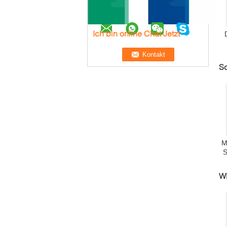
Ich bin online Chat Jetzt
S
M
S
W