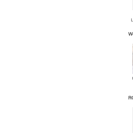
L
W
R