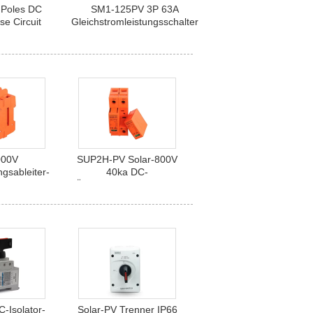
 Poles DC
SM1-125PV 3P 63A
e Circuit
Gleichstromleistungsschalter
ker
000V
SUP2H-PV Solar-800V
gsableiter-
40ka DC-
ngsschutz
Überspannungsableiter
Solar-PV
Isolator-
Solar-PV Trenner IP66