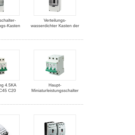
schalter-
Verteilungs-
ngs-Kasten
wasserdichter Kasten der
ystem-8way
Instrument-
66
Einschließungs-SHLX
SCB56
ng 4.5KA
Haupt-
C45 C20
Miniaturleistungsschalter
chselstroms
Wechselstroms DZ47-63
B
Suntree