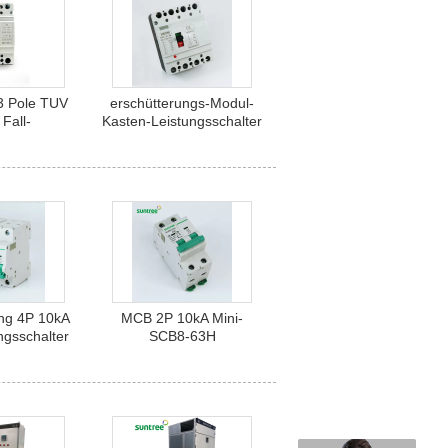
3 Pole TUV
erschütterungs-Modul-
 Fall-
Kasten-Leistungsschalter
schalter
4P 1250A Anti
ng 4P 10kA
MCB 2P 10kA Mini-
ngsschalter
SCB8-63H
roms MCB
Wechselstrom-
Leistungsschalter