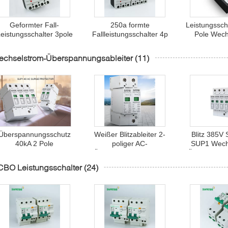
Geformter Fall-
250a formte
Leistungssch
eistungsschalter 3pole
Fallleistungsschalter 4p
Pole Wech
630a Wechselstrom
Wechselstrom MCCB
MCCB Wech
MCCB
SM1-
echselstrom-Überspannungsableiter
(11)
Überspannungsschutz
Weißer Blitzableiter 2-
Blitz 385
40kA 2 Pole
poliger AC-
SUP1 Wech
Wechselstrom-
Überspannungsschutz
Überspannun
Überspannungsableiter
für Verteilungssystem
CBO Leistungsschalter
(24)