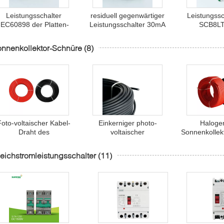
Leistungsschalter
residuell gegenwärtiger
Leistungssc
IEC60898 der Platten-
Leistungsschalter 30mA
SCB8LT
Montage-300mA 2P
RCBO Leistungsschalter-
Erddurchsi
RCBO
3P
RC
nnenkollektor-Schnüre
(8)
Foto-voltaischer Kabel-
Einkerniger photo-
Halogen
Draht des
voltaischer
Sonnenkolle
Sonnenkollektor-
Sonnenkollektor 6mm2
Sonnenkollek
Doppelkern-10mm2
DC-Stromkabel-Draht
DCs
eichstromleistungsschalter
(11)