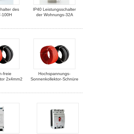
halter des
IP40 Leistungsschalter
-100H
der Wohnungs-32A
ckern-10kA
RCBO SCB8LE 30mA
BO
-freie
Hochspannungs-
ktor 2x4mm2
Sonnenkollektor-Schnüre
tor-Schnüre
Suntree XLPE 220V
 PV