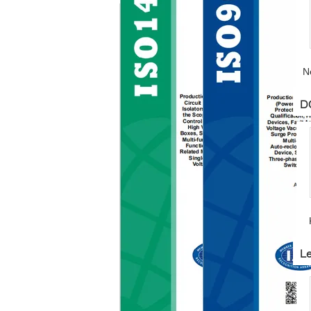
N
D
F
Le