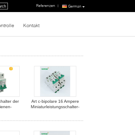
Referenzen
|
rch
German
ntrolle
Kontakt
halter der
Art c-bipolare 16 Ampere
ienen-
Miniaturleistungsschalter-
ns-10kA 80A
B