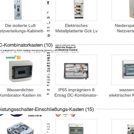
Die isolierte Luft
Elektrisches
Niedersp
etzverteilungs-Kabinett-
Metallplattierte Gck Lv
Netzvert
Mittelspannung für
Phase der
Ausrüs
einzelne
Schaltanlagen-Tafel-
Schalta
C-Kombinatorkasten
(10)
Hauptleitungsträger-
Niederspannungs-380V
Gremium/Sc
Systeme
3
Kabi
Wasserdichter
IP65 imprägniern 8
wasserd
Kombinator-Kasten im
Ertrag DC-Kombinator-
elektrischer
reien 10KA DC-IP66 mit
Kasten der Weisen-2
Plastikkas
PC Abdeckung
1Out
istungsschalter-Einschließungs-Kasten
(15)