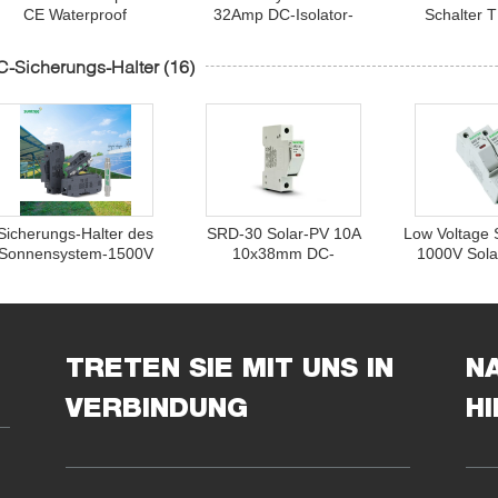
CE Waterproof
32Amp DC-Isolator-
Schalter 
Disconnect Switch
Schalter
1000V
-Sicherungs-Halter
(16)
Sicherungs-Halter des
SRD-30 Solar-PV 10A
Low Voltage
Sonnensystem-1500V
10x38mm DC-
1000V Sola
mit Sicherung 40A
Sicherungs-Halter
Bo
TRETEN SIE MIT UNS IN
N
VERBINDUNG
H