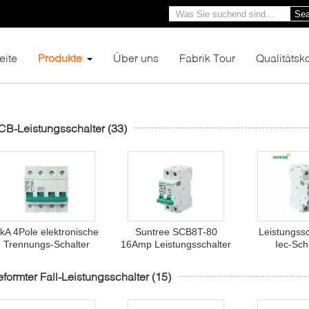
Sea
eite
Produkte
Über uns
Fabrik Tour
Qualitätsko
B-Leistungsschalter
(33)
kA 4Pole elektronische
Suntree SCB8T-80
Leistungssc
Trennungs-Schalter
16Amp Leistungsschalter
Iec-Sch
Wechselstroms SGT8-
Wechselstroms 10ka
Installatio
125
2Pole 16Amp
MC
formter Fall-Leistungsschalter
(15)