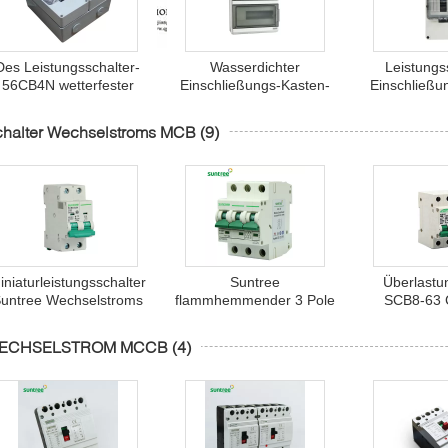
Des Leistungsschalter-
Wasserdichter
Leistungs
56CB4N wetterfester
Einschließungs-Kasten-
Einschließu
Verteilerkasten
Netzverteilungs-Kasten
des Sonnens
Einschließungs-des
IEC60529 des
IP
chalter Wechselstroms MCB
(9)
Kasten-IP66
Leistungsschalter-IP66
iniaturleistungsschalter
Suntree
Überlastu
untree Wechselstroms
flammhemmender 3 Pole
SCB8-63 
2P MCB 6Amp
63Amp Schalter
Schalter We
Wechselstroms MCB
MC
ECHSELSTROM MCCB
(4)