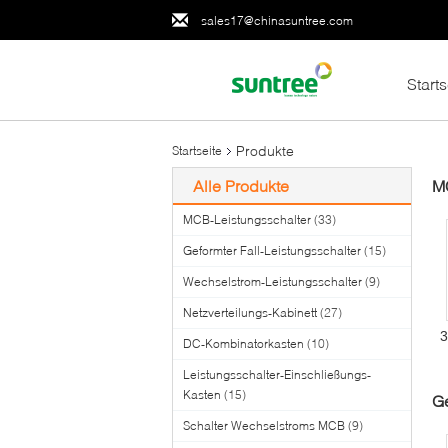
sales17@chinasuntree.com
Starts
Produkte
Startseite
Alle Produkte
MC
MCB-Leistungsschalter
(33)
Geformter Fall-Leistungsschalter
(15)
Wechselstrom-Leistungsschalter
(9)
Netzverteilungs-Kabinett
(27)
3
DC-Kombinatorkasten
(10)
Leistungsschalter-Einschließungs-
Kasten
(15)
Ge
Schalter Wechselstroms MCB
(9)