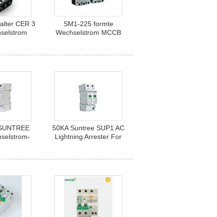
alter CER 3
SM1-225 formte
selstrom
Wechselstrom MCCB
selstrom-
Fall ABS-160a 4pole
100
V SUNTREE
50KA Suntree SUP1 AC
selstrom-
Lightning Arrester For
gsableiter
Power System